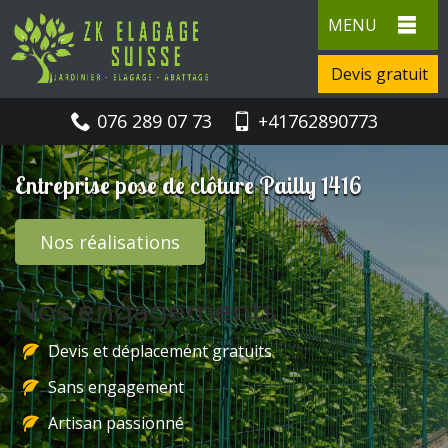
MENU
Devis gratuit
076 289 07 73
+41762890773
Entreprise pose de clôture Pailly 1416
Nos réalisations
Nos engagements
Devis et déplacement gratuits
Sans engagement
Artisan passionné