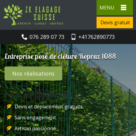
MENU
Devis gratuit
076 289 07 73
+41762890773
Entreprise pose de clôture Ropraz 1088
Nos réalisations
Nos engagements
Devis et déplacement gratuits
Sans engagement
Artisan passionné