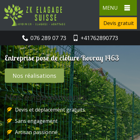
MENU
Devis gratuit
076 289 07 73
+41762890773
Entreprise pose de clôture Rovray 1463
Nos réalisations
Nos engagements
Devis et déplacement gratuits
Sans engagement
Artisan passionné