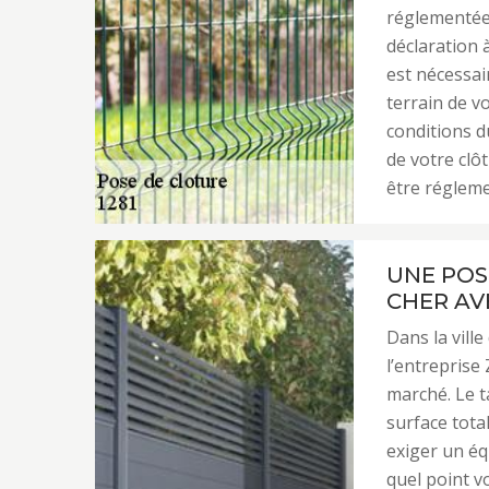
réglementée
déclaration à
est nécessai
terrain de vo
conditions d
de votre clô
être régleme
UNE POS
CHER AV
Dans la vill
l’entreprise
marché. Le t
surface tota
exiger un éq
quel point v