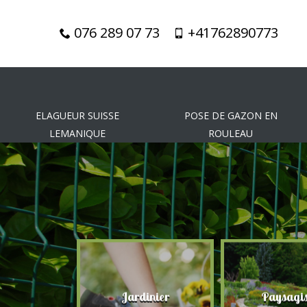
076 289 07 73
+41762890773
ELAGUEUR SUISSE
POSE DE GAZON EN
LEMANIQUE
ROULEAU
gueur
Jardinier
Paysagis