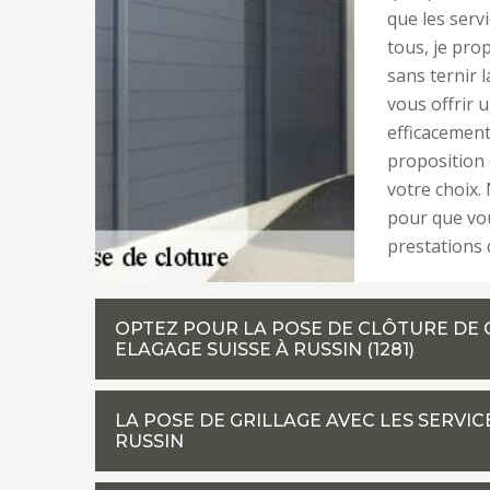
que les serv
tous, je pro
sans ternir l
vous offrir 
efficacement
proposition 
votre choix.
pour que vou
prestations 
OPTEZ POUR LA POSE DE CLÔTURE DE 
ELAGAGE SUISSE À RUSSIN (1281)
LA POSE DE GRILLAGE AVEC LES SERVIC
RUSSIN