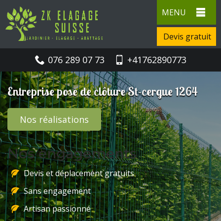
MENU
Devis gratuit
076 289 07 73
+41762890773
Entreprise pose de clôture St-cergue 1264
Nos réalisations
Nos engagements
Devis et déplacement gratuits
Sans engagement
Artisan passionné