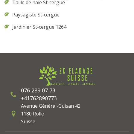
Taille de haie St-cergue
Paysagiste St-cergue
Jardinier St-cergue 1264
076 289 07 73
+41762890773
Avenue Général-Guisan 42
1180 Rolle
Suisse