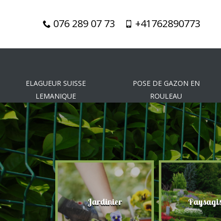
076 289 07 73
+41762890773
ELAGUEUR SUISSE
POSE DE GAZON EN
LEMANIQUE
ROULEAU
gueur
Jardinier
Paysagis