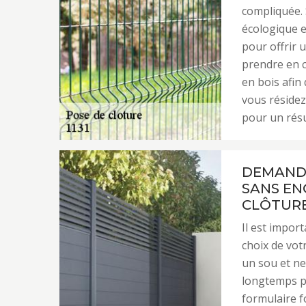
compliquée. 
écologique e
pour offrir 
prendre en c
en bois afin 
vous résidez
pour un résu
DEMANDE
SANS EN
CLÔTUR
Il est impor
choix de vot
un sou et ne
longtemps pou
formulaire f