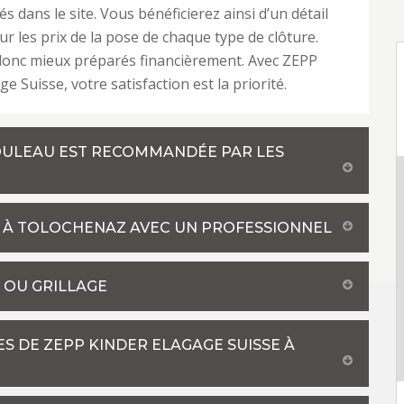
s dans le site. Vous bénéficierez ainsi d’un détail
ur les prix de la pose de chaque type de clôture.
donc mieux préparés financièrement. Avec ZEPP
e Suisse, votre satisfaction est la priorité.
OULEAU EST RECOMMANDÉE PAR LES
 À TOLOCHENAZ AVEC UN PROFESSIONNEL
E OU GRILLAGE
ES DE ZEPP KINDER ELAGAGE SUISSE À