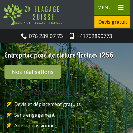
MENU
Devis gratuit
076 289 07 73
+41762890773
Entreprise pose de clôture Troinex 1256
Nos réalisations
Nos engagements
Devis et déplacement gratuits
Sans engagement
Artisan passionné