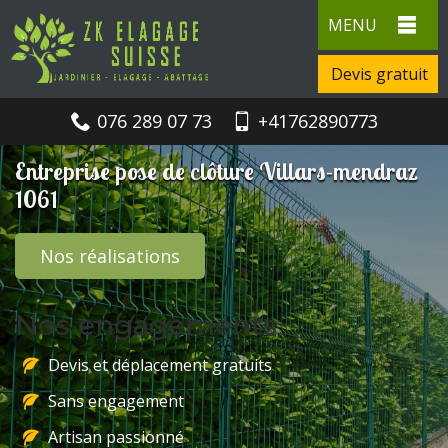
MENU
Devis gratuit
076 289 07 73
+41762890773
Entreprise pose de clôture Villars-mendraz
1061
Nos réalisations
Nos engagements
Devis et déplacement gratuits
Sans engagement
Artisan passionné