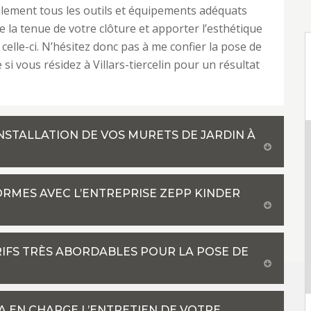
lement tous les outils et équipements adéquats
e la tenue de votre clôture et apporter l’esthétique
celle-ci. N’hésitez donc pas à me confier la pose de
 si vous résidez à Villars-tiercelin pour un résultat
NSTALLATION DE VOS MURETS DE JARDIN À
ORMES AVEC L’ENTREPRISE ZEPP KINDER
ARIFS TRÈS ABORDABLES POUR LA POSE DE
A EN CHARGE L’ENTRETIEN DE VOTRE