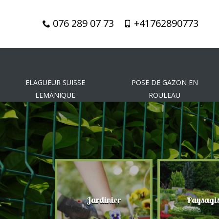
076 289 07 73
+41762890773
ELAGUEUR SUISSE
POSE DE GAZON EN
LEMANIQUE
ROULEAU
gueur
Jardinier
Paysagis