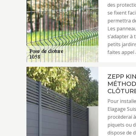
des protecti
se fixent fac
permettra de
Les panneaux
s’adapter à t
petits jardin
faites appel
ZEPP KI
MÉTHODE
CLÔTUR
Pour install
Elagage Suis
procèderai à
piquets ou de
dispose de d