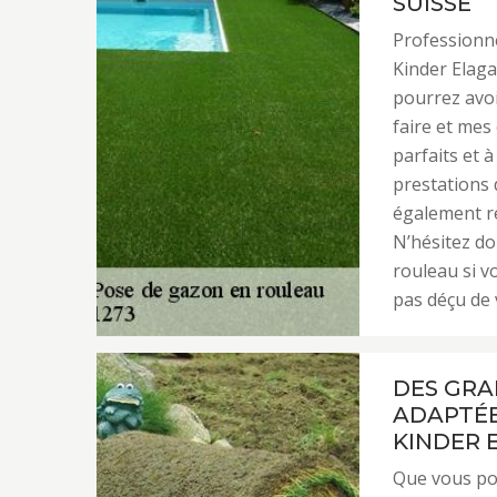
SUISSE
Professionn
Kinder Elaga
pourrez avoi
faire et mes
parfaits et 
prestations d
également re
N’hésitez do
rouleau si v
pas déçu de 
DES GRA
ADAPTÉE
KINDER 
Que vous pos