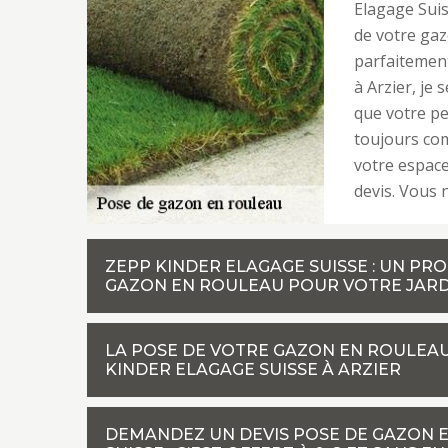
Elagage Suis
de votre gaz
parfaitement
à Arzier, je
que votre pe
toujours com
votre espace
devis. Vous 
ZEPP KINDER ELAGAGE SUISSE : UN PR
GAZON EN ROULEAU POUR VOTRE JARDI
LA POSE DE VOTRE GAZON EN ROULEAU 
KINDER ELAGAGE SUISSE À ARZIER
DEMANDEZ UN DEVIS POSE DE GAZON 