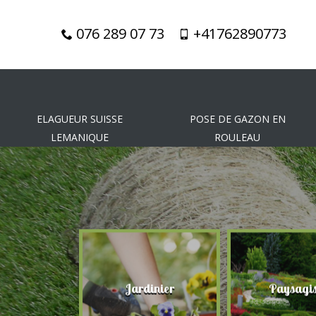
076 289 07 73
+41762890773
ELAGUEUR SUISSE
POSE DE GAZON EN
LEMANIQUE
ROULEAU
gueur
Jardinier
Paysagis