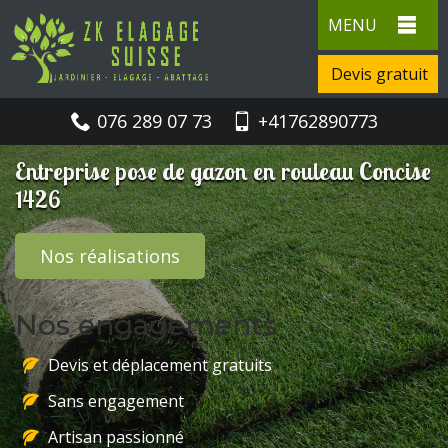
MENU
Devis gratuit
076 289 07 73
+41762890773
Entreprise pose de gazon en rouleau Concise
1426
Nos réalisations
Nos engagements
Devis et déplacement gratuits
Sans engagement
Artisan passionné