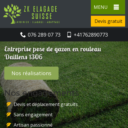
MENU
Devis gratuit
076 289 07 73
+41762890773
Entreprise pose de gazon en rouleau
Daillens 1306
Nos réalisations
Nos engagements
Devis et déplacement gratuits
Sans engagement
Artisan passionné