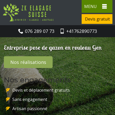
MENU
Devis gratuit
076 289 07 73
+41762890773
Entreprise pose de gazon en rouleau Gen
Nos réalisations
Nos engagements
Devis et déplacement gratuits
Sans engagement
Artisan passionné