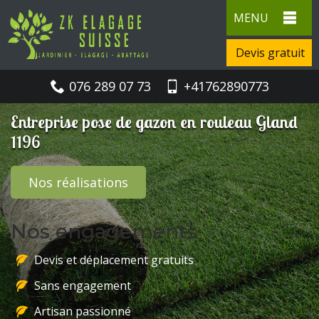
MENU
Devis gratuit
076 289 07 73
+41762890773
Entreprise pose de gazon en rouleau Gland
1196
Nos réalisations
Nos engagements
Devis et déplacement gratuits
Sans engagement
Artisan passionné