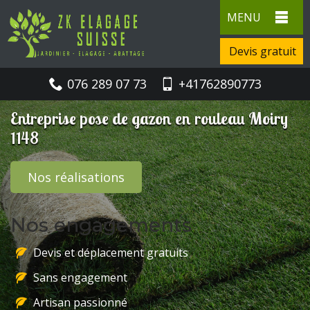
MENU
Devis gratuit
076 289 07 73
+41762890773
Entreprise pose de gazon en rouleau Moiry
1148
Nos réalisations
Nos engagements
Devis et déplacement gratuits
Sans engagement
Artisan passionné