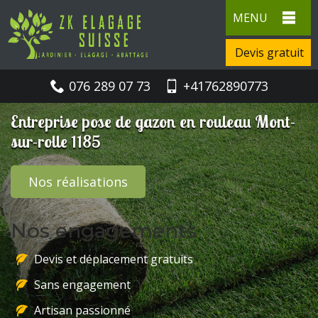
MENU
Devis gratuit
076 289 07 73
+41762890773
Entreprise pose de gazon en rouleau Mont-
sur-rolle 1185
Nos réalisations
Nos engagements
Devis et déplacement gratuits
Sans engagement
Artisan passionné