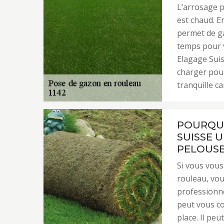
L’arrosage p
est chaud. E
permet de ga
temps pour 
Elagage Suis
charger pour
tranquille c
POURQUO
SUISSE 
PELOUSE
Si vous vous
rouleau, vou
professionnel
peut vous co
place. Il peu