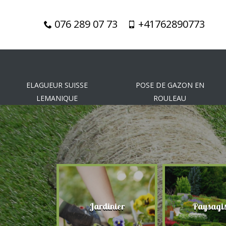
076 289 07 73
+41762890773
ELAGUEUR SUISSE
POSE DE GAZON EN
LEMANIQUE
ROULEAU
gueur
Jardinier
Paysagis