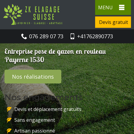
MENU
Devis gratuit
076 289 07 73
+41762890773
Entreprise pose de gazon en rouleau
Payerne 1530
Nos réalisations
Nos engagements
Devis et déplacement gratuits
Sans engagement
Artisan passionné