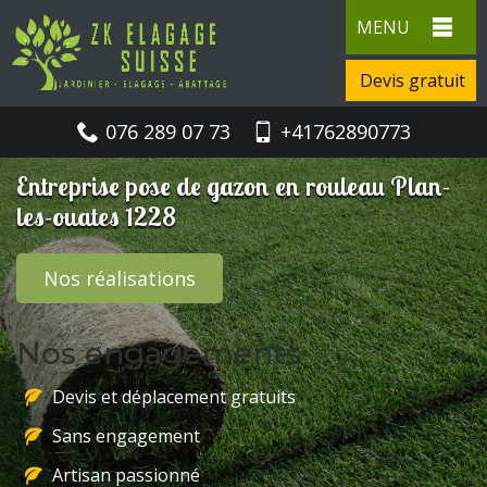
MENU
Devis gratuit
076 289 07 73
+41762890773
Entreprise pose de gazon en rouleau Plan-
les-ouates 1228
Nos réalisations
Nos engagements
Devis et déplacement gratuits
Sans engagement
Artisan passionné