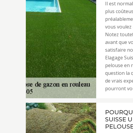
Il est norma
plus coûteus
préalablement
vous voulez 
Notez toutef
avant que v
satisfaire n
Elagage Suis
pelouse en r
question la 
de vrais exp
pourront vou
POURQUO
SUISSE 
PELOUSE