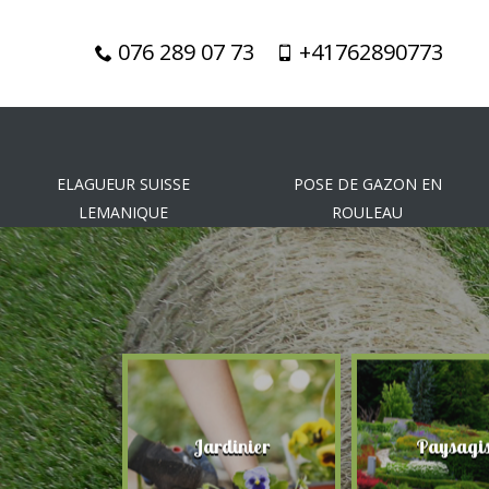
076 289 07 73
+41762890773
ELAGUEUR SUISSE
POSE DE GAZON EN
LEMANIQUE
ROULEAU
gueur
Jardinier
Paysagis