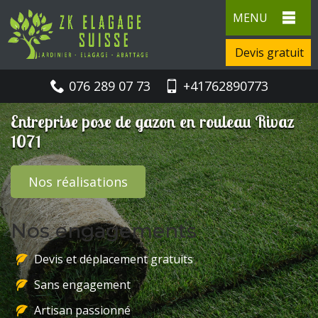
MENU
Devis gratuit
076 289 07 73
+41762890773
Entreprise pose de gazon en rouleau Rivaz
1071
Nos réalisations
Nos engagements
Devis et déplacement gratuits
Sans engagement
Artisan passionné