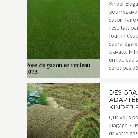
Kinder Elaga
pourrez avoi
savoir-faire
résultats pa
fournir des p
saurai égale
travaux. N’h
en rouleau s
serez pas dé
DES GRA
ADAPTÉE
KINDER 
Que vous pos
Elagage Suis
de votre gaz