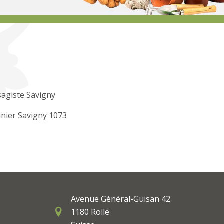
agiste Savigny
inier Savigny 1073
Avenue Général-Guisan 42
1180 Rolle