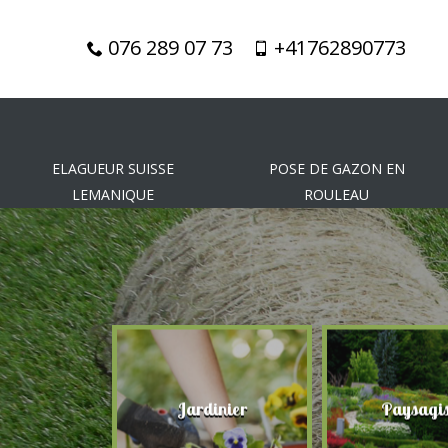
076 289 07 73
+41762890773
ELAGUEUR SUISSE
POSE DE GAZON EN
LEMANIQUE
ROULEAU
gueur
Jardinier
Paysagis