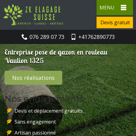
MENU
Devis gratuit
076 289 07 73
+41762890773
Entreprise pose de gazon en rouleau
Vaulion 1325
Nos réalisations
Nos engagements
Devis et déplacement gratuits
Sans engagement
Artisan passionné