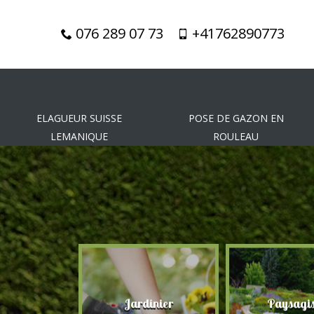
076 289 07 73
+41762890773
ELAGUEUR SUISSE
POSE DE GAZON EN
LEMANIQUE
ROULEAU
gueur
Jardinier
Paysagis