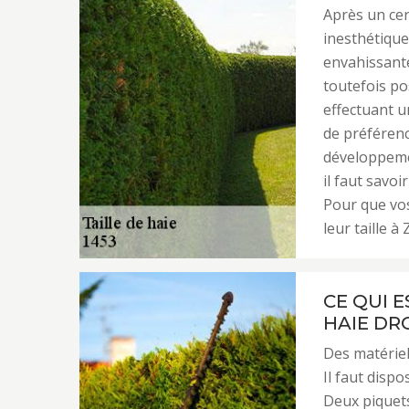
Après un cer
inesthétique
envahissante.
toutefois po
effectuant u
de préféren
développemen
il faut savoi
Pour que vos
leur taille 
CE QUI E
HAIE DRO
Des matériel
Il faut dispo
Deux piquets