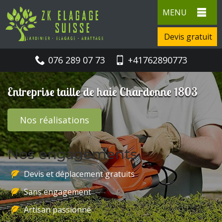
MENU
Devis gratuit
076 289 07 73
+41762890773
Entreprise taille de haie Chardonne 1803
Nos réalisations
Nos engagements
Devis et déplacement gratuits
Sans engagement
Artisan passionné