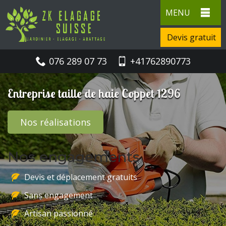
MENU
Devis gratuit
076 289 07 73
+41762890773
Entreprise taille de haie Coppet 1296
Nos réalisations
Nos engagements
Devis et déplacement gratuits
Sans engagement
Artisan passionné