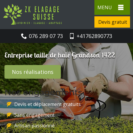
MENU
Devis gratuit
076 289 07 73
+41762890773
Entreprise taille de haie Grandson 1422
Nos réalisations
Nos engagements
Devis et déplacement gratuits
Sans engagement
Artisan passionné