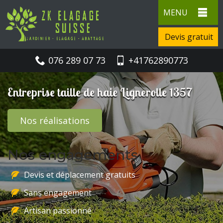
MENU
Devis gratuit
076 289 07 73
+41762890773
Entreprise taille de haie Lignerolle 1357
Nos réalisations
Nos engagements
Devis et déplacement gratuits
Sans engagement
Artisan passionné