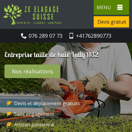
MENU
Devis gratuit
076 289 07 73
+41762890773
Entreprise taille de haie Lully 1132
Nos réalisations
Nos engagements
Devis et déplacement gratuits
Sans engagement
Artisan passionné