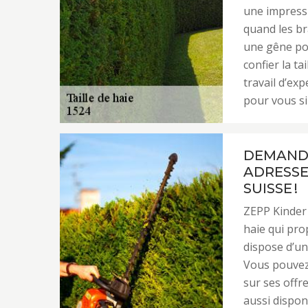
une impressi
quand les br
une gêne pou
confier la ta
travail d’ex
pour vous si
DEMANDE 
ADRESSE
SUISSE !
ZEPP Kinder 
haie qui pro
dispose d’un
Vous pouvez 
sur ses offre
aussi dispon