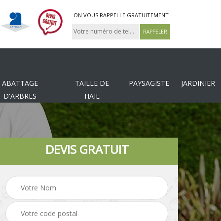
ON VOUS RAPPELLE GRATUITEMENT
ABATTAGE
TAILLE DE
PAYSAGISTE
JARDINIER
D'ARBRES
HAIE
DEVIS GRATUIT
Tonte et réfection de
es
Pose de clôture
pelouse