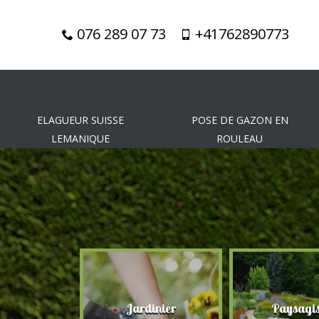
076 289 07 73
+41762890773
ELAGUEUR SUISSE
POSE DE GAZON EN
LEMANIQUE
ROULEAU
gueur
Jardinier
Paysagis