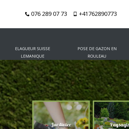
076 289 07 73
+41762890773
ELAGUEUR SUISSE
POSE DE GAZON EN
LEMANIQUE
ROULEAU
gueur
Jardinier
Paysagis