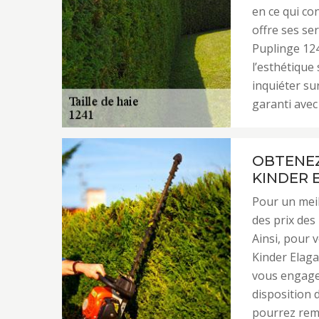
en ce qui co
offre ses se
Puplinge 124
l’esthétique
inquiéter sur
garanti avec
OBTENEZ
KINDER 
Pour un meil
des prix des
Ainsi, pour v
Kinder Elaga
vous engager
disposition 
pourrez remp