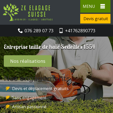
MENU
Devis gratuit
076 289 07 73
+41762890773
Entreprise taille de haie Sedeilles 1554
Nos réalisations
Nos engagements
Devis et déplacement gratuits
Sans engagement
Artisan passionné