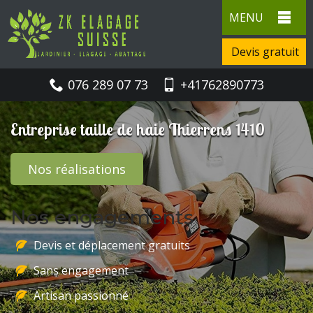
MENU
Devis gratuit
076 289 07 73
+41762890773
Entreprise taille de haie Thierrens 1410
Nos réalisations
Nos engagements
Devis et déplacement gratuits
Sans engagement
Artisan passionné