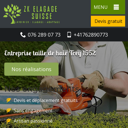
MENU
Devis gratuit
076 289 07 73
+41762890773
Entreprise taille de haie Trey 1552
Nos réalisations
Nos engagements
Devis et déplacement gratuits
Sans engagement
Artisan passionné