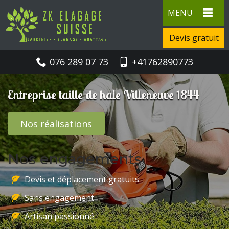
MENU
Devis gratuit
076 289 07 73
+41762890773
Entreprise taille de haie Villeneuve 1844
Nos réalisations
Nos engagements
Devis et déplacement gratuits
Sans engagement
Artisan passionné