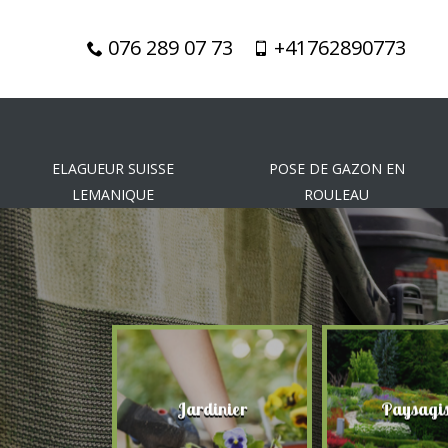
076 289 07 73
+41762890773
ELAGUEUR SUISSE
POSE DE GAZON EN
LEMANIQUE
ROULEAU
gueur
Jardinier
Paysagis