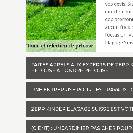
vos devis. S
directement 
déplacements
aucun frais 
l’occasion. V
Elagage Suis
FAITES APPELS AUX EXPERTS DE ZEPP 
PELOUSE À TONDRE PELOUSE
UNE ENTREPRISE POUR LES TRAVAUX D
ZEPP KINDER ELAGAGE SUISSE EST VOT
{CIENT} : UN JARDINIER PAS CHER POU