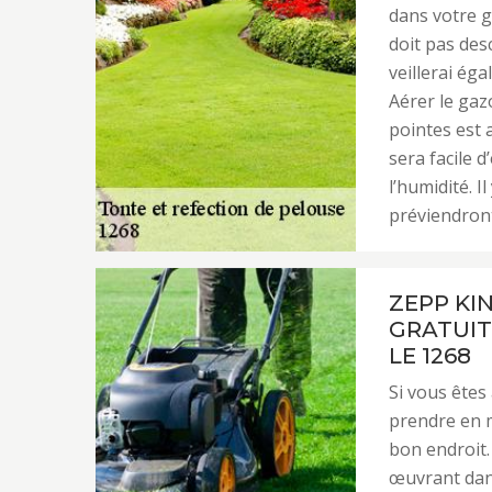
dans votre g
doit pas des
veillerai éga
Aérer le gaz
pointes est a
sera facile d
l’humidité. I
préviendront
ZEPP KI
GRATUIT
LE 1268
Si vous êtes
prendre en m
bon endroit.
œuvrant dans