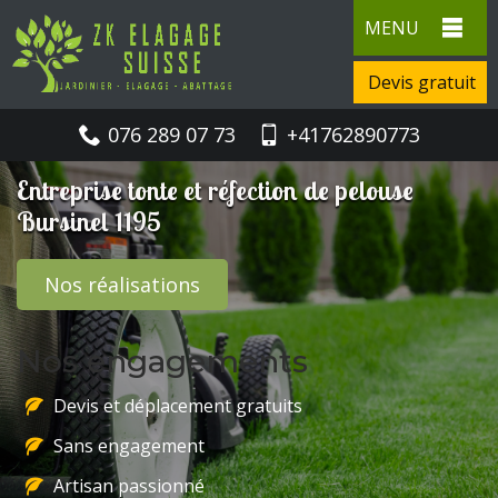
MENU
Devis gratuit
076 289 07 73
+41762890773
Entreprise tonte et réfection de pelouse
Bursinel 1195
Nos réalisations
Nos engagements
Devis et déplacement gratuits
Sans engagement
Artisan passionné