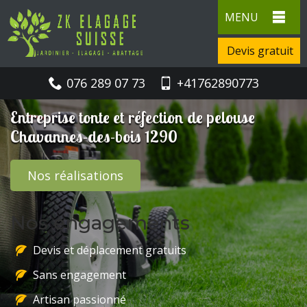
MENU
Devis gratuit
076 289 07 73
+41762890773
Entreprise tonte et réfection de pelouse
Chavannes-des-bois 1290
Nos réalisations
Nos engagements
Devis et déplacement gratuits
Sans engagement
Artisan passionné