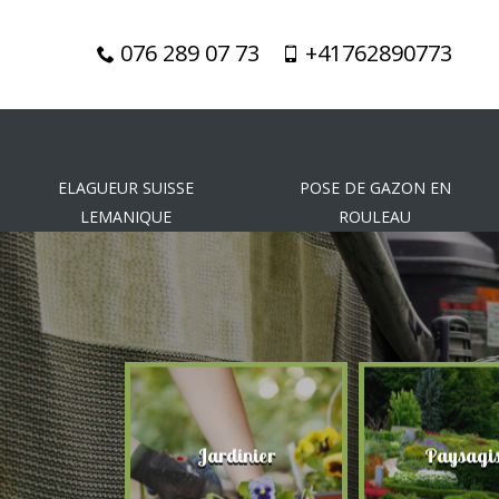
076 289 07 73
+41762890773
ELAGUEUR SUISSE
POSE DE GAZON EN
LEMANIQUE
ROULEAU
gueur
Jardinier
Paysagis