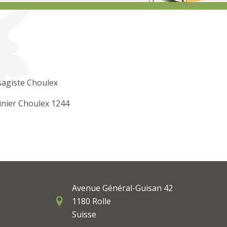
sagiste Choulex
inier Choulex 1244
Avenue Général-Guisan 42
1180 Rolle
Suisse