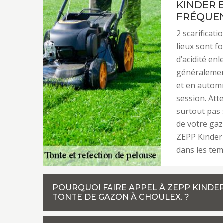
KINDER 
FRÉQUEN
2 scarificat
lieux sont f
d’acidité enl
généralemen
et en automn
session. Att
surtout pas 
de votre gaz
ZEPP Kinder 
dans les tem
POURQUOI FAIRE APPEL À ZEPP KINDER
TONTE DE GAZON À CHOULEX. ?