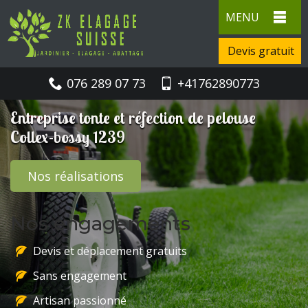
MENU
Devis gratuit
076 289 07 73
+41762890773
Entreprise tonte et réfection de pelouse
Collex-bossy 1239
Nos réalisations
Nos engagements
Devis et déplacement gratuits
Sans engagement
Artisan passionné