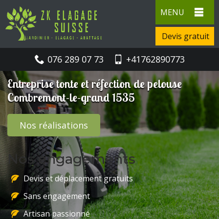
MENU
Devis gratuit
076 289 07 73
+41762890773
Entreprise tonte et réfection de pelouse
Combremont-le-grand 1535
Nos réalisations
Nos engagements
Devis et déplacement gratuits
Sans engagement
Artisan passionné