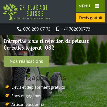
MENU
Devis gratuit
076 289 07 73
+41762890773
Entreprise tonte et réfection de pelouse
Corcelles-le-jorat 1082
Nos réalisations
Nos engagements
Devis et déplacement gratuits
Sans engagement
Artisan passionné