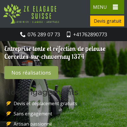
MENU
Devis gratuit
076 289 07 73
+41762890773
Entreprise tonte et réfection de pelouse
Corcelles-sur-chavornay 1374
Nos réalisations
Nos engagements
Devis et déplacement gratuits
Sans engagement
Artisan passionné