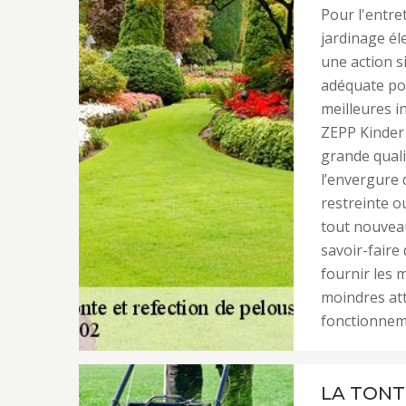
Pour l'entre
jardinage éle
une action 
adéquate pou
meilleures i
ZEPP Kinder 
grande quali
l’envergure 
restreinte o
tout nouveau
savoir-faire
fournir les 
moindres att
fonctionnem
LA TONT