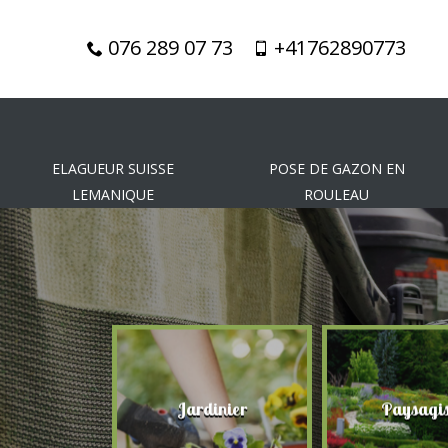
076 289 07 73
+41762890773
ELAGUEUR SUISSE
POSE DE GAZON EN
LEMANIQUE
ROULEAU
gueur
Jardinier
Paysagis