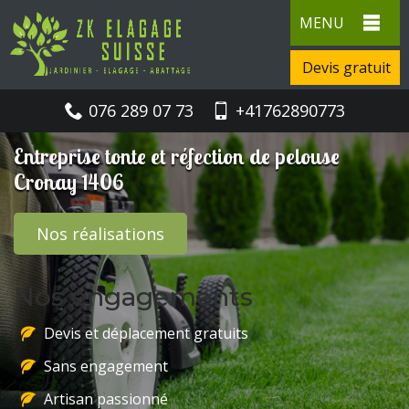
MENU
Devis gratuit
076 289 07 73
+41762890773
Entreprise tonte et réfection de pelouse
Cronay 1406
Nos réalisations
Nos engagements
Devis et déplacement gratuits
Sans engagement
Artisan passionné