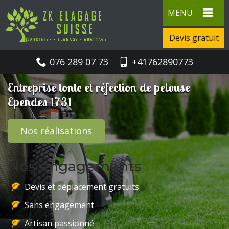
MENU
Devis gratuit
076 289 07 73
+41762890773
Entreprise tonte et réfection de pelouse
Ependes 1731
Nos réalisations
Nos engagements
Devis et déplacement gratuits
Sans engagement
Artisan passionné