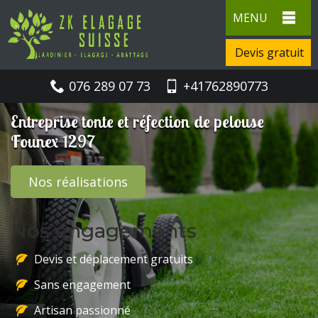
MENU
Devis gratuit
076 289 07 73
+41762890773
Entreprise tonte et réfection de pelouse
Founex 1297
Nos réalisations
Nos engagements
Devis et déplacement gratuits
Sans engagement
Artisan passionné