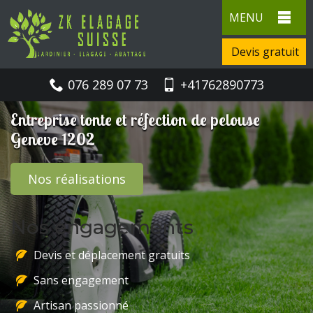
MENU
Devis gratuit
076 289 07 73
+41762890773
Entreprise tonte et réfection de pelouse
Geneve 1202
Nos réalisations
Nos engagements
Devis et déplacement gratuits
Sans engagement
Artisan passionné