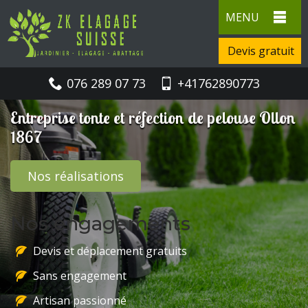
MENU
Devis gratuit
076 289 07 73
+41762890773
Entreprise tonte et réfection de pelouse Ollon
1867
Nos réalisations
Nos engagements
Devis et déplacement gratuits
Sans engagement
Artisan passionné