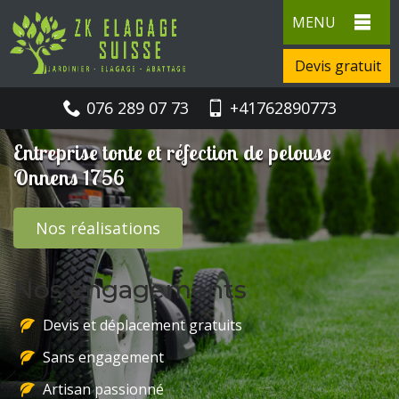
MENU
Devis gratuit
076 289 07 73
+41762890773
Entreprise tonte et réfection de pelouse
Onnens 1756
Nos réalisations
Nos engagements
Devis et déplacement gratuits
Sans engagement
Artisan passionné